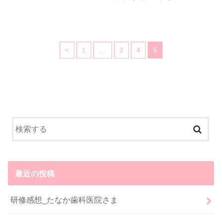
<
1
…
3
4
5
最近の投稿
研修感想_たなか歯科医院さま