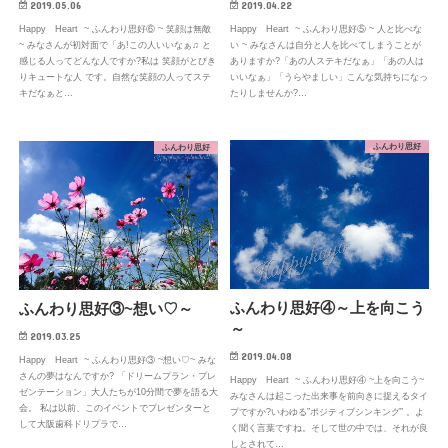
2019.04.22
2019.05.06
Happy Heart ~ ふんわり思好⑤ ~ 人と比べな
Happy Heart ~ ふんわり思好⑥ ~ 笑顔は無敵
い ~ みなさんは自分と人を比べてしまうことが
~ みなさんが初対面で「あ!この人いいなぁ♫ と
ありますか?「あの人ステキだなぁ」「あの人は
感じる人ってどんな人ですか?私は 笑顔がとびき
いいなぁ」「うらやましい」こんな気持ちになっ
りキュートな人 です。自然な笑顔の人ってステ
たりしませんか?…
キだなぁと…
ふんわり思好
ふんわり思好
ふんわり思好④～上を向こう
ふんわり思好③~想い♡～
～
2019.03.25
2019.04.08
Happy Heart ~ ふんわり思好③ ~想い♡~ みな
さんの夢はなんですか? 「ドリームプラン・プレ
Happy Heart ~ ふんわり思好④ ~上を向こう~
ゼンテーション」大人たちが10分間で夢を語る大
みなさんは起こった出来事を前向きに捉えるタイ
会。 私は以前、このイベントでプレゼンターと
プですか?いわゆる”ポジティブシンキング” 。よ
して大阪歯科ドリプラで…
く聞く言葉ですね。そして世の中では、それが良
しとされて…