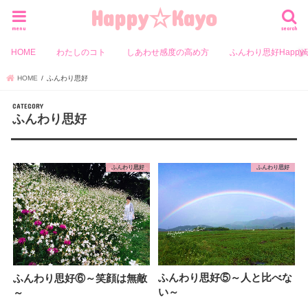
Happy☆Kayo
menu
search
HOME
わたしのコト
しあわせ感度の高め方
ふんわり思好Happy
HOME
ふんわり思好
ふんわり思好
ふんわり思好
ふんわり思好
ふんわり思好⑤～人と比べな
ふんわり思好⑥～笑顔は無敵
い～
～