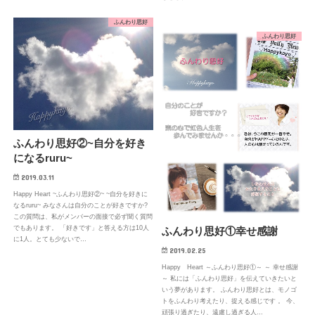
ふんわり思好
ふんわり思好
ふんわり思好②~自分を好き
になるruru~
2019.03.11
Happy Heart ~ふんわり思好②~ ~自分を好きに
なるruru~ みなさんは自分のことが好きですか?
この質問は、私がメンバーの面接で必ず聞く質問
でもあります。 「好きです」と答える方は10人
ふんわり思好①幸せ感謝
に1人。とても少ないで…
2019.02.25
Happy Heart ～ふんわり思好①～ ～ 幸せ感謝
～ 私には「ふんわり思好」を伝えていきたいと
いう夢があります。 ふんわり思好とは、モノゴ
トをふんわり考えたり、捉える感じです 。 今、
頑張り過ぎたり、遠慮し過ぎる人…