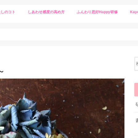
たしのコト
しあわせ感度の高め方
ふんわり思好Happy研修
Ka
～