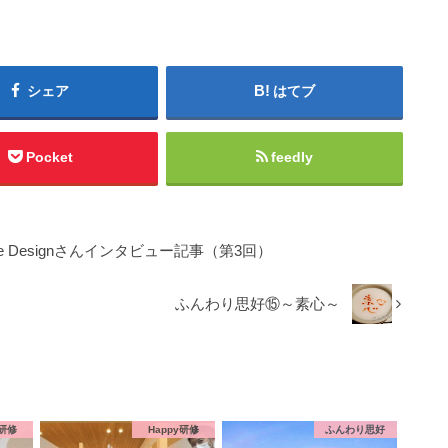
シェア
はてブ
Pocket
feedly
fe Designさんインタビュー記事（第3回）
ふんわり思好⑮～素心～
y研修
Happy研修
ふんわり思好