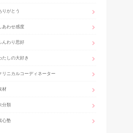
ありがとう
しあわせ感度
ふんわり思好
わたしの大好き
クリニカルコーディネーター
取材
未分類
素心塾