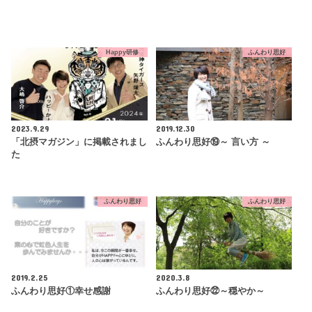
Happy研修
ふんわり思好
2023.9.29
2019.12.30
「北摂マガジン」に掲載されまし
ふんわり思好⑲～ 言い方 ～
た
ふんわり思好
ふんわり思好
2019.2.25
2020.3.8
ふんわり思好①幸せ感謝
ふんわり思好㉒～穏やか～