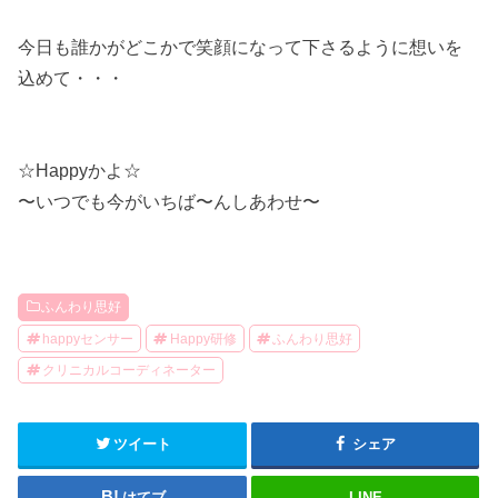
今日も誰かがどこかで笑顔になって下さるように想いを
込めて・・・
☆Happyかよ☆
〜いつでも今がいちば〜んしあわせ〜
ふんわり思好
happyセンサー
Happy研修
ふんわり思好
クリニカルコーディネーター
ツイート
シェア
はてブ
LINE