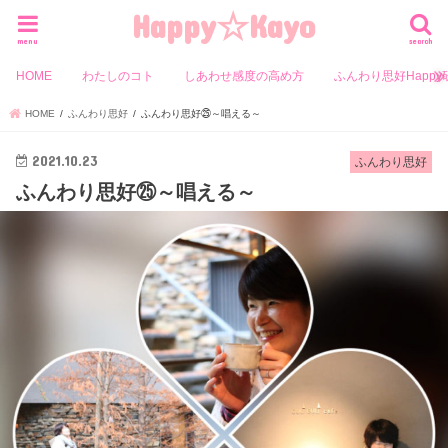
Happy☆Kayo
menu
search
HOME
わたしのコト
しあわせ感度の高め方
ふんわり思好Happy
HOME
ふんわり思好
ふんわり思好㉕～唱える～
2021.10.23
ふんわり思好
ふんわり思好㉕～唱える～