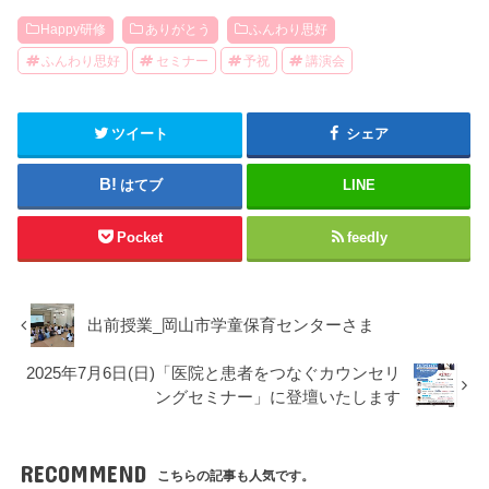
Happy研修
ありがとう
ふんわり思好
ふんわり思好
セミナー
予祝
講演会
ツイート
シェア
はてブ
LINE
Pocket
feedly
出前授業_岡山市学童保育センターさま
2025年7月6日(日)「医院と患者をつなぐカウンセリ
ングセミナー」に登壇いたします
RECOMMEND
こちらの記事も人気です。