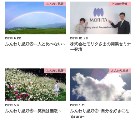
ふんわり思好
Happy研修
2019.4.22
2019.12.20
ふんわり思好⑤～人と比べない～
株式会社モリタさまの開業セミナ
ー登壇
ふんわり思好
ふんわり思好
2019.5.6
2019.3.11
ふんわり思好⑥～笑顔は無敵～
ふんわり思好②~自分を好きにな
るruru~