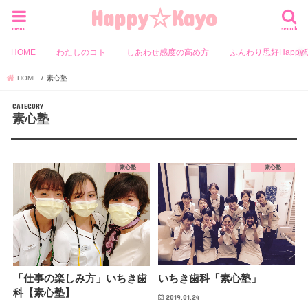
Happy☆Kayo
menu
search
HOME
わたしのコト
しあわせ感度の高め方
ふんわり思好Happy
HOME
素心塾
素心塾
素心塾
素心塾
いちき歯科「素心塾」
「仕事の楽しみ方」いちき歯
科【素心塾】
2019.01.24