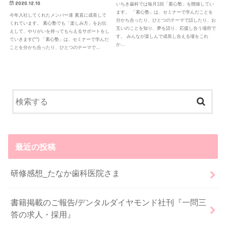
2020.12.10
いちき歯科では毎月1回「素心塾」を開催してい
ます。 「素心塾」は、セミナーで学んだことを
今年入社してくれたメンバー達 素直に成長して
分かち合ったり、ひとつのテーマで話したり、お
くれています。 素心塾でも「楽しみ方」をお伝
互いのことを知り、夢を語り、応援し合う場所で
えして、やりがいを持ってもらえるサポートをし
す。 みんなが楽しんで成長し合える場をこれ
ていきます(^^) 「素心塾」は、セミナーで学んだ
か…
ことを分かち合ったり、ひとつのテーマで…
最近の投稿
研修感想_たなか歯科医院さま
書籍掲載のご報告/デンタルダイヤモンド社刊『一問三
答の求人・採用』